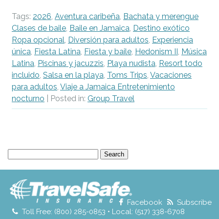
Tags:
2026
,
Aventura caribeña
,
Bachata y merengue
Clases de baile
,
Baile en Jamaica
,
Destino exótico
Ropa opcional
,
Diversión para adultos
,
Experiencia
única
,
Fiesta Latina
,
Fiesta y baile
,
Hedonism II
,
Música
Latina
,
Piscinas y jacuzzis
,
Playa nudista
,
Resort todo
incluido
,
Salsa en la playa
,
Toms Trips
,
Vacaciones
para adultos
,
Viaje a Jamaica Entretenimiento
nocturno
| Posted in:
Group Travel
Search
for:
Facebook
Subscribe
Toll Free: (800) 285-0853 • Local: (517) 338-6708