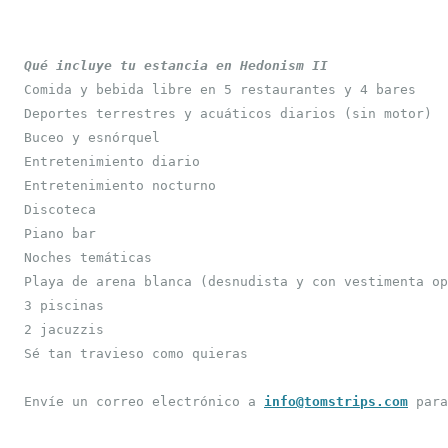
Qué incluye tu estancia en Hedonism II
Comida y bebida libre en 5 restaurantes y 4 bares

Deportes terrestres y acuáticos diarios (sin motor)

Buceo y esnórquel

Entretenimiento diario

Entretenimiento nocturno

Discoteca

Piano bar

Noches temáticas

Playa de arena blanca (desnudista y con vestimenta op
3 piscinas

2 jacuzzis

Sé tan travieso como quieras
Envíe un correo electrónico a 
info@tomstrips.com
 para